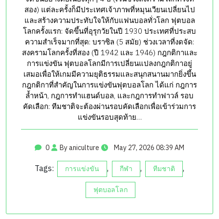
สอง) แต่ละครั้งก็มีประเทศเจ้าภาพที่หมุนเวียนเปลี่ยนไป
และสร้างความประทับใจให้กับแฟนบอลทั่วโลก ฟุตบอล
โลกครั้งแรก: จัดขึ้นที่อุรุกวัยในปี 1930 ประเทศที่ประสบ
ความสำเร็จมากที่สุด: บราซิล (5 สมัย) ช่วงเวลาที่งดจัด:
สงครามโลกครั้งที่สอง (ปี 1942 และ 1946) กฎกติกาและ
การแข่งขัน ฟุตบอลโลกมีการเปลี่ยนแปลงกฎกติกาอยู่
เสมอเพื่อให้เกมมีความยุติธรรมและสนุกสนานมากยิ่งขึ้น
กฎกติกาที่สำคัญในการแข่งขันฟุตบอลโลก ได้แก่ กฎการ
ล้ำหน้า, กฎการทำแฮนด์บอล, และกฎการทำฟาวล์ รอบ
คัดเลือก: ทีมชาติจะต้องผ่านรอบคัดเลือกเพื่อเข้าร่วมการ
แข่งขันรอบสุดท้าย…
0
By aniculture
May 27, 2026 08:39 AM
Tags:
,
,
,
การแข่งขัน
กีฬา
ทีมชาติ
ฟุตบอลโลก