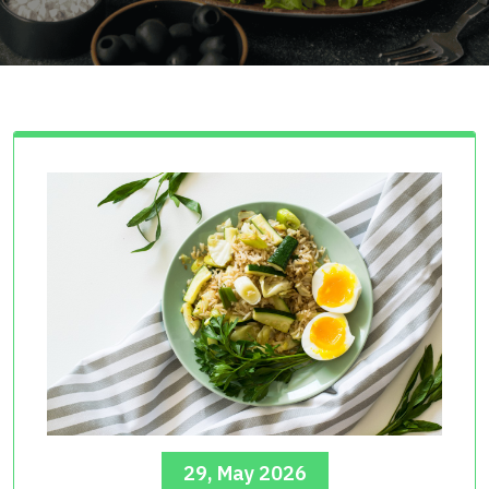
29, May 2026