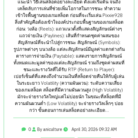
แนะนำ วิธีเล่นสล็อตอย่างละเอียด ตั้งแต่เริ่มต้น จนถึง
เคล็ดลับการเล่นที่ช่วยเพิ่มโอกาสในการชนะ ทำความ
เข้าใจพื้นฐานของเกมสล็อต ก่อนที่จะเริ่มเล่น Pixxie928
สิ่งสำคัญคือต้องเข้าใจองค์ประกอบพื้นฐานของเกมสล็อต
ก่อน: วงล้อ (Reels): แถวแนวตั้งที่แสดงสัญลักษณ์ต่างๆ
แถวจ่ายเงิน (Paylines): เส้นที่กำหนดชุดค่าผสมของ
สัญลักษณ์ที่จะนำไปสู่การชนะ สัญลักษณ์ (Symbols):
รูปภาพต่างๆ บนวงล้อ แต่ละสัญลักษณ์มีมูลค่าแตกต่างกัน
ตารางการจ่ายเงิน (Paytable): แสดงรายการสัญลักษณ์
ทั้งหมดและมูลค่าของแต่ละสัญลักษณ์ รวมถึงชุดค่าผสมที่
ชนะและรางวัลที่ได้รับ RTP (Return to Player):
เปอร์เซ็นต์ที่แสดงถึงจำนวนเงินที่สล็อตจ่ายคืนให้กับผู้เล่น
ในระยะยาว Volatility (ความผันผวน): ระดับความเสี่ยง
ของเกมสล็อต สล็อตที่มีความผันผวนสูง (High Volatility)
มักจะจ่ายรางวัลใหญ่แต่ไม่บ่อยนัก ในขณะที่สล็อตที่มี
ความผันผวนต่ำ (Low Volatility) จะจ่ายรางวัลเล็กๆ บ่อย
กว่า ขั้นตอนการเล่นสล็อตอย่างละเอียด…
0
By aniculture
April 30, 2026 09:32 AM